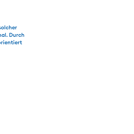
solcher
nal. Durch
rientiert