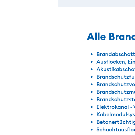
Alle Bran
Brandabschott
Ausflocken, Ei
Akustikabschot
Brandschutzf
Brandschutzve
Brandschutzma
Brandschutzste
Elektrokanal -
Kabelmodulsys
Betonertüchti
Schachtausfl