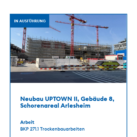
IN AUSFÜHRUNG
Neubau UPTOWN II, Gebäude 8,
Schorenareal Arlesheim
Arbeit
BKP 271.1 Trockenbauarbeiten