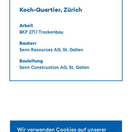
Koch-Quartier,
Zürich
Arbeit
BKP 271.1 Trockenbau
Bauherr
Senn Resources AG, St. Gallen
Bauleitung
Senn Construction AG, St. Gallen
Canonica + Lotti AG
Wir verwenden Cookies auf unserer
Gipserarbeiten und Brandschutz